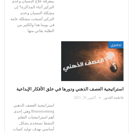
بمعرفة علاج النسيان وعدم
التركيز أثناء المذاكرة؟
إن
مشكلة النسيان وعدم
التركيز أصبحت مشكلة عامة
في يومنا هذا والكثير من
الطلبة يعاني منها.
…
تحفيزي
استراتيجية العصف الذهني ودورها في خلق الأفكار الإبداعية
فاطمة القدور
أكتوبر 29, 2021
استراتيجية العصف الذهني
Brainstorming وهي إحدى
أهم استراتيجيات التعلم
النشط تستخدم بشكل
أساسي بهدف توليد كميات