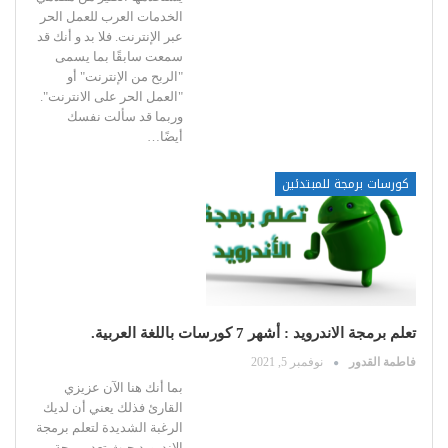
الخدمات العرب للعمل الحر
عبر الإنترنت.
فلا بد و أنك قد
سمعت سابقًا بما يسمى
"الربح من الإنترنت" أو
"العمل الحر على الانترنت".
وربما قد سألت نفسك
أيضًا
…
كورسات برمجة للمبتدئين
تعلم برمجة الاندرويد : أشهر 7 كورسات باللغة العربية.
فاطمة القدور
نوفمبر 5, 2021
بما أنك هنا الآن عزيزي
القارئ فذلك يعني أن لديك
الرغبة الشديدة لتعلم برمجة
الاندرويد حيث تعد برمجة