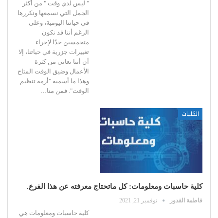
" ليس لدي وقت " من أكثر
الجمل التي نسمعها ونكررها
في حياتنا اليومية، وعلى
الرغم أننا قد نكون
متحمسين جدًا لإجراء
تغييرات جزرية في حياتنا، إلا
أن أننا نعاني من كثرة
الأعمال وضيق الوقت المتاح
وهذا ما أسميه "أزمة تنظيم
الوقت".
فمن منا
…
الكليات
كلية حاسبات ومعلومات: كل ماتحتاج معرفته عن هذا الفرع.
فاطمة القدور
نوفمبر 21, 2021
كلية حاسبات ومعلومات هي