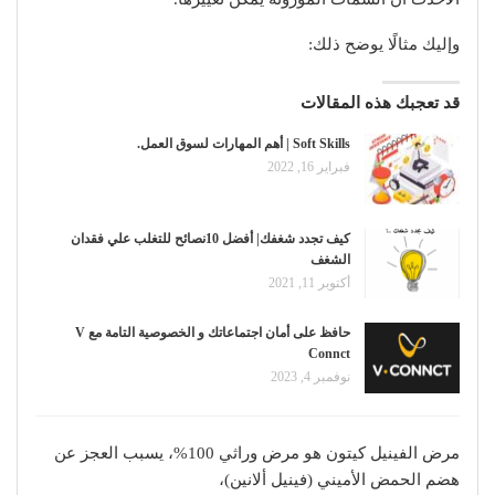
وإليك مثالًا يوضح ذلك:
قد تعجبك هذه المقالات
Soft Skills | أهم المهارات لسوق العمل.
فبراير 16, 2022
كيف تجدد شغفك| أفضل 10نصائح للتغلب علي فقدان
الشغف
أكتوبر 11, 2021
حافظ على أمان اجتماعاتك و الخصوصية التامة مع V
Connct
نوفمبر 4, 2023
مرض الفينيل كيتون هو مرض وراثي 100%، يسبب العجز عن
هضم الحمض الأميني (فينيل ألانين)،