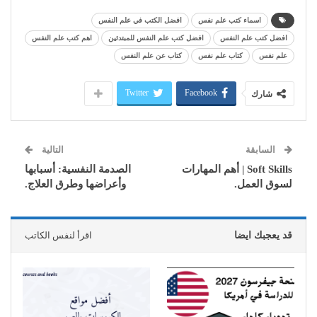
اسماء كتب علم نفس
افضل الكتب في علم النفس
افضل كتب علم النفس
افضل كتب علم النفس للمبتدئين
اهم كتب علم النفس
علم نفس
كتاب علم نفس
كتاب عن علم النفس
Twitter
Facebook
شارك
السابقة
التالية
Soft Skills | أهم المهارات
الصدمة النفسية: أسبابها
لسوق العمل.
وأعراضها وطرق العلاج.
قد يعجبك ايضا
اقرأ لنفس الكاتب