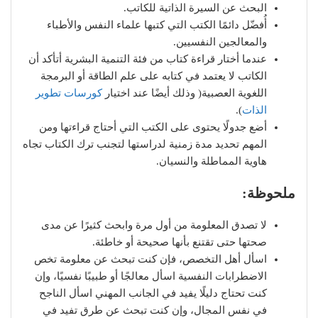
البحث عن السيرة الذاتية للكاتب.
أُفضّل دائمًا الكتب التي كتبها علماء النفس والأطباء
والمعالجين النفسيين.
عندما أختار قراءة كتاب من فئة التنمية البشرية أتأكد أن
الكاتب لا يعتمد في كتابه على علم الطاقة أو البرمجة
اللغوية العصبية( وذلك أيضًا عند اختيار
كورسات تطوير
الذات
).
أضع جدولًا يحتوى على الكتب التي أحتاج قراءتها ومن
المهم تحديد مدة زمنية لدراستها لتجنب ترك الكتاب تجاه
هاوية المماطلة والنسيان.
ملحوظة:
لا تصدق المعلومة من أول مرة وابحث كثيرًا عن مدى
صحتها حتى تقتنع بأنها صحيحة أو خاطئة.
اسأل أهل التخصص، فإن كنت تبحث عن معلومة تخص
الاضطرابات النفسية اسأل معالجًا أو طبيبًا نفسيًا، وإن
كنت تحتاج دليلًا يفيد في الجانب المهني اسأل الناجح
في نفس المجال، وإن كنت تبحث عن طرق تفيد في