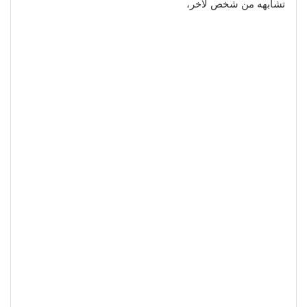
تشابهه من شخص لآخر،