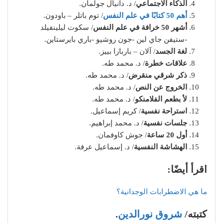
الذكاء الاجتماعي
/ د. دانيال جولمان.
أهم 50 كتابًا في علم النفس
/ توم باتلر – باودون.
أشهر 50 خرافة في علم النفس
/ سكوت ليلينفيلد
-ستيفن جاي لين -جون روشيو -باري بايرستاين.
لغة الجسد
/ آلان – باربارا بييز.
علاقات خطرة
/ د. محمد طه.
ذكر شرقي منقرض
/ د. محمد طه.
الخروج عن النص
/ د. محمد طه.
لأ بطعم الفلامنكو
/ د. محمد طه.
استراحة نفسية
/ كريم إسماعيل.
جلسات نفسية
/ د. محمد إبراهيم.
أول 20 ساعة
/ جوش كاوفمان.
الهشاشة النفسية
/ د. إسماعيل عرفة.
اقرأ أيضًا:
ما هي الاضطرابات الوجدانية؟
كتبته/
شروق نورالدين
.