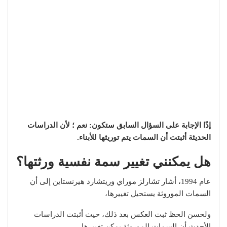
إذًا الإجابة على السؤال السابق ستكون: نعم ؛ لأن الدراسات
الحديثة أثبتت أن السمات يتم توريثها للأبناء.
هل يمكنني تغيير سمة نفسية ورثتها؟
عام 1994، أشار تشارلز موراي وريتشارد هيرنستاين إلى أن
السمات الموروثة يستحيل تغييرها،
ولحسن الحظ ثبت العكس بعد ذلك، حيث أثبتت الدراسات
الأحدث أن السمات الموروثة يمكن تغييرها.