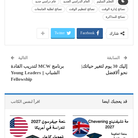
التعلم السليم
العام الدراسي الجديد
عام دراسي جديد
نصائح إدارة الوقت
نصائح لتنظيم الوقت
نصائح لطلبة الجامعات
نصائح للمذاكرة
Twitter
Facebook
شارك
السابقة
التالية
إليك 30 يوم لتغير حياتك|
برنامج MCW لتدريب القادة
نحو ألافضل
الشباب || Young Leaders
Fellowship
قد يعجبك ايضا
اقرأ لنفس الكاتب