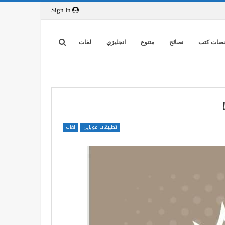
Sign In
صات كتب
نصائح
متنوع
انجليزي
لغات
تطبيقات موبايل
لغات