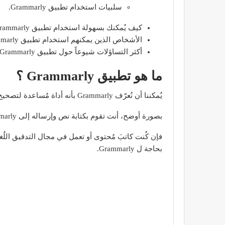
سلبيات استخدام تطبيق Grammarly.
كيف يُمكنك بسهولة استخدام تطبيق Grammarly على هاتفك؟
الأشخاص الذين يمكنهم استخدام تطبيق Grammarly ؟
أكثر التساؤلات شيوعاً حول تطبيق Grammarly ؟
ما هو تطبيق Grammarly ؟
يُمكننا أن نُعرّف Grammarly بأنه أداة مُساعدة لتصحيح الأخطاء الإملائية وقواعد الكتابة باللغة الإنجليزية.
بصورة أوضح، أنت تقوم بكتابة نص وإرساله إلى Grammarly ويقوم التطبيق بإرسال الأخطاء الإملائية وأخطاء القواعد ويقوم بمساعدتك بمنحك حلول لتحسين الكتابة والنص.
فإن كُنت كاتبَ مُحتوى أو تعمل في مجال التدقيق اللُغو
بحاجة ل Grammarly.