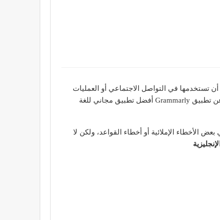
من أن تستخدمها في التواصل الاجتماعي أو العمليات
التُجارية أو خلال استعانتك بمُحرّك البحث غوغل أو اليوتيوب أو غيرها من المصادر، لذلك لابد أن نتطرق في هذا المقال للحديث عن تطبيق Grammarly أفضل تطبيق مجاني للغة
 بعض الأخطاء الإملائية أو أخطاء القواعد، ولكن لا
إنجليزية