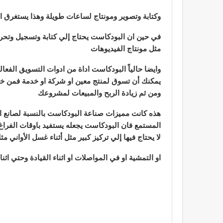
وكتابة وتصوير ومونتاج لساعات طويلة وهذا يستغرق ا
في حين ان البودكاست يحتاج إلي كتابة وتسجيل وتحر
مثل مونتاج الفيديوهات
وايضا حالياً البودكاست اداة من ادوات التسويق الف
يمكنك أن تسوق لمنتج معين او شركة او خدمة فمن خل
ومن ثم زيادة الربح والمبيعات لمشروعك
هذه كانت مميزات صناعة البودكاست بالنسبة لصانع ال
المستمع فان البودكاست يجعله يستفيد باوقات الفراغ 
لا يحتاج فيها إلي تركيز كبير
مثل أثناء غسل الأواني مثل
او التمشية او في المواصلات او اثناء القيادة وحتي اثنا