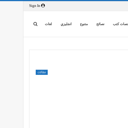
Sign In
صات كتب
نصائح
متنوع
انجليزي
لغات
مقالات