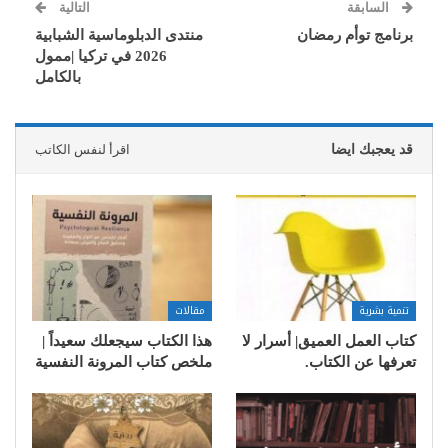
السابقة
التالية
برنامج توأم رمضان
منتدى الدبلوماسية الشبابية
2026 في تركيا |ممول
بالكامل
قد يعجبك ايضا
اقرأ لنفس الكاتب
تنمية بشرية
مقالات
كتاب العمل العميق| أسرار لا
هذا الكتاب سيجعلك سعيداً |
تعرفها عن الكتاب.
ملخص كتاب المرونة النفسية