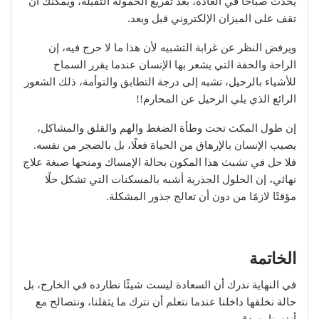
يحدث صباحًا في العادة، بعد تفريغ الحمولة الثقيلة، ويمكنك أن
تقف على الميزان الإلكتروني قبل وبعد.
ويرفض النظر عن غرابة التشبيه لأن هذا ما لا حرج فيه، إن
الراحة والخفة التي يشعر بها الإنسان عندما يقرر السماح
للأشياء بالرحيل، تشبه إلى درجة التطابق والتوأمة، ذلك الشعور
الرائع الذي يلي الرحيل عن المحارم!!
إن طول المكث تحت وطأة الضغط والهم والقلق والمشاكل،
يصيب الإنسان بالإرهاق من الحياة فعلًا، بل بالضجر من نفسه.
فلا حل في تشبث هذا المكون بحالة الإمساك ومنحها صبغة علاج
نهائي، إن الحلول الجذرية أشبه بالمسكنات التي تشكل حلًا
مؤقتًا لازمًا من دون أن تعالج جذور المشكلة.
الخاتمة
في النهاية ندرك أن السعادة ليست شيئًا نطارده في الخارج، بل
حالة نخلقها داخلنا عندما نتعلم أن نترك ما يثقلنا، ونتصالح مع
أنفسنا بصدق.