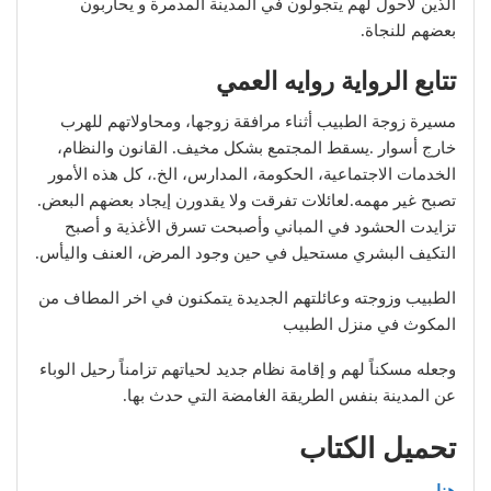
الذين لاحول لهم يتجولون في المدينة المدمرة و يحاربون
بعضهم للنجاة.
تتابع الرواية روايه العمي
مسيرة زوجة الطبيب أثناء مرافقة زوجها، ومحاولاتهم للهرب
خارج أسوار .يسقط المجتمع بشكل مخيف. القانون والنظام،
الخدمات الاجتماعية، الحكومة، المدارس، الخ.، كل هذه الأمور
تصبح غير مهمه.لعائلات تفرقت ولا يقدورن إيجاد بعضهم البعض.
تزايدت الحشود في المباني وأصبحت تسرق الأغذية و أصبح
التكيف البشري مستحيل في حين وجود المرض، العنف واليأس.
الطبيب وزوجته وعائلتهم الجديدة يتمكنون في اخر المطاف من
المكوث في منزل الطبيب
وجعله مسكناً لهم و إقامة نظام جديد لحياتهم تزامناً رحيل الوباء
عن المدينة بنفس الطريقة الغامضة التي حدث بها.
تحميل الكتاب
هنا