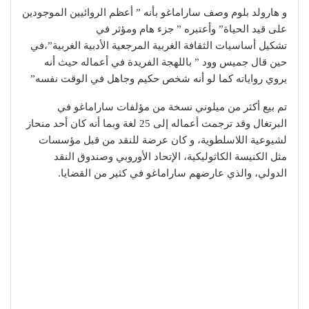
و هارولد بلوم وصف ساراماغو بأنه ” أعظم الروائيين الموجودين
على قيد الحياة” وأعتبره ” جزء هام ومؤثر في
تشكيل أساسيات الثقافة الغربية المرجعية الأدبية الغربية”،في
حين قال جميس وود ” باللهجة الفريدة في أعماله حيث أنه
يروي رواياته كما لو أنه شخص حكيم وجاهل في الوقت نفسه”
تم بيع أكثر من ميلوني نسخة من مؤلفات ساراماغو في
البرتغال وقد ترجمت أعماله إلى 25 لغة وبما أنه كان أحد منحاز
لشيوعية اللاسلطوية، و كان عرضة للنقد من قبل مؤسسات
مثل الكنيسة الكاثوليكية، الإتحاد الأوروبي وصندوق النقد
الدولي، والذي عارضهم ساراماغو في كثير من القضايا.