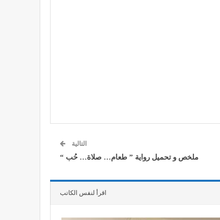
التالية
ملخص و تحميل رواية ” طعام… صلاة… حُب “
اقرأ لنفس الكاتب