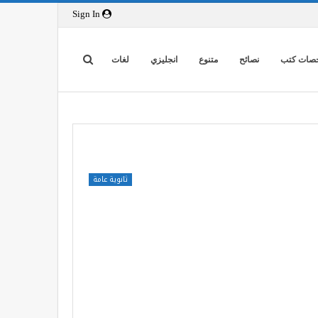
Sign In
صات كتب
نصائح
متنوع
انجليزي
لغات
ثانوية عامة