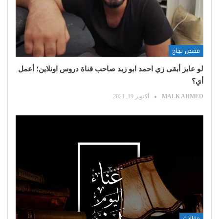
قصص نجاح
لو عايز أبقى زي احمد ابو زيد صاحب قناة دروس اونلاين؛ أعمل
أي؟
MALK AHMED
أكتوبر 19, 2021
مقالات