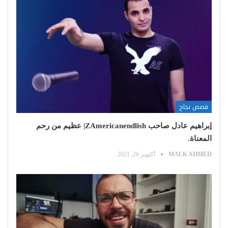
قصص نجاح
إبراهيم عادل صاحب ZAmericanendlish| عظيم من رحم
المعناة.
MALK AHMED
أكتوبر 26, 2021