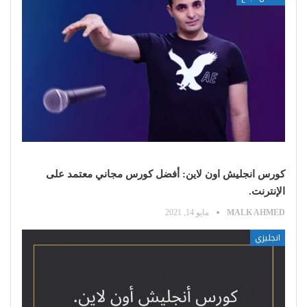
كورس انجليش اون لاين: أفضل كورس مجاني معتمد على
الإنترنت.
MALK AHMED
مايو 14, 2021
انجليزي