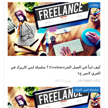
مقالات
كيف ابدأ في العمل الحرFreelance ؟ سلسلة ابني كاريرك في
الفري لانس ج1
EKRAM ABDELAZIZ
يوليو 13, 2022
سلسلة ابني كاريرك