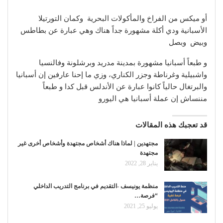
أو ميكس من الفراخ والمأكولات البحرية وكمان التورتيلا
الأسبانية ودي أكلة مشهورة جداً هناك وهي عبارة عن بطاطس
وبيض وبصل
و طبعاً أسبانيا مشهورة بمدينة مدريد وبرشلونة وفالنسيا
واشبيلية وغرناطة وجزر الكناري، وزي ما إحنا عارفين إن أسبانيا
والبرتغال حالياً كانوا عبارة عن الأندلس قبل كدا و طبعاً
مننساش إن عملة أسبانيا هي اليورو
قد تعجبك هذه المقالات
مجتهدين | لماذا هناك أشخاص مجتهدة وأشخاص أخرى غير
مجتهدة
يناير 28, 2022
منظمة يونيسف -التقديم في برنامج التدريب الداخلي
“فرصة…
يوليو 25, 2021