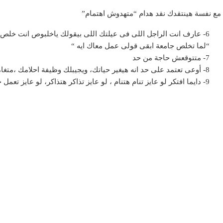
6- عارف انت الراجل اللى فى عيلتك اللى بيقولك ياخلبوص انت خلص جامعتك وشغلك عندى
“لما تخلص جامعة ابقى قولى عمل معاك ايه “
7- متتوقعش حاجة من حد
8- أوعى تعتمد على حد انه هيغير حياتك، ويجيبلك وظيفة احلامك ،متغامرش بمستقبلك ” أنت املك الوحيد”
9- دايما افتكر لو عايز تنام هتنام ، لو عايز تذاكر هتذاكر، لو عايز تعمل حاجة هتعملها