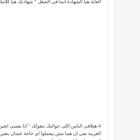
الغاية هيا الشهادة انما فى الشغل ” شهادتك هيا كل
4-هتلاقى الناس اللى حواليك بتقولك ” انا نفسى اتغير” ” انا بجد زهقت من حياتى” “انا بجد نفسى ابقى ناجح”
الغريبة بقى ان هما مش بيعملوا اى حاجة عشان يتغير