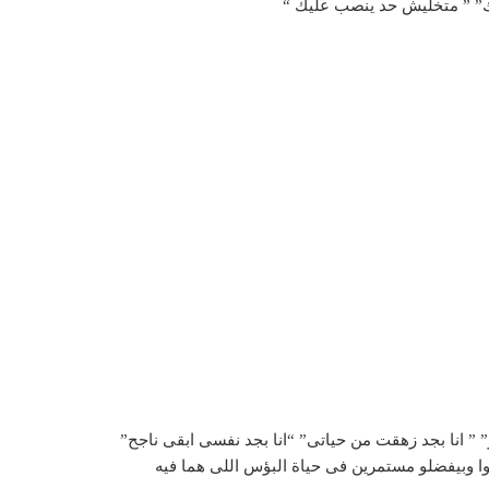
امك” ” متخليش حد ينصب عليك “
وا وبيفضلو مستمرين فى حياة البؤس اللى هما فيه