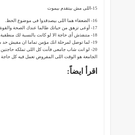
15-اللى مش بيتقدم بيموت
16- الضعفاء هما اللى بيصدقدوا فى موضوع الحظ.
17- أوعى تزهق من حياتك طالما عندك الصحة والقوة اللى تخليك تعمل اى حاجة.
18- متنفذش أى حاجة الا لو كانت بالنسبة لك منطقية ومقتنع انها فعلا منطقية.
19- لما توصل لمرحلة انك مؤمن تماما ان مفيش حد ممكن يعلمك حاجة جديدة صدقنى انت كدة فى مرحلة الانهيار.
20- لو انت شاب جامعى فأنت كل اللى تملكه حاجت
الجامعة هو الوقت اللى المفروض تعمل فيه كل حاجة 
اقرأ ايضاً: