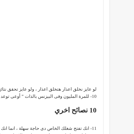
لو عايز نخلق اعذار هتخلق اعذار ، ولو عايز تحقق نتائ
10- للمرة المليون وفى البيزنس بالذات ” أوعى توعد موعد مش هتنفذوا ، متوعدش من البداية “
10 نصائح اخري
11- انك تفتح شغلك الخاص دى حاجة سهلة ، انما انك تفضل مخلية شغال ده الجزء الصعب