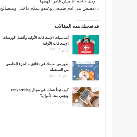
” ودى حاجة انا مش قادر افهمها”
5-مفيش بنى ادم طبيعى وعندو سلام داخلى ومتصالح مع نفسة هينتقدك نقد هدام “متهدوش اهتمام”
قد تعجبك هذه المقالات
أساسيات الإسعافات الأولية وأفضل كورسات
الإسعافات الأولية
يوليو 5, 2021
طور من نفسك في دقائق – الجزء الخامس
من السلسلة
يناير 30, 2021
وتجني منه الأموال؟
سبتمبر 22, 2021