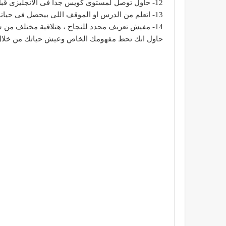
12- حاول توصل لمستوى كويس جدا فى الانجليزى قبل ما تتخرج من الجامعة “صدقنى هيسهل عليك كتير اوى “
13- اتعلم من الدرس او الموقف اللى بيحصل فى حياتك عشان صدقنى لو متعلمتش من الدرس ده، الدرس اللى بعده هيبقى أرخم واصعب بكتير.
14- مفيش تعريف محدد للنجاح ، هتلاقية مختلف من شخص لشخص
حاول انك تحط مفهومك الخاص وعيش حياتك من خلال 