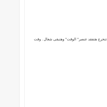
 تتخرج هتفقد عنصر” الوقت” وهتبقى شغال . وقت