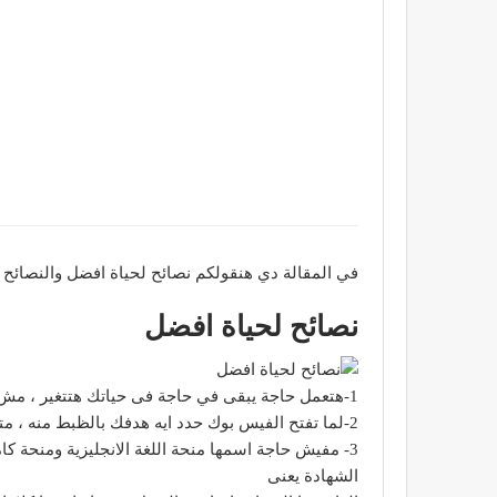
في المقالة دي هنقولكم نصائح لحياة افضل والنصائح دي
نصائح لحياة افضل
1-هتعمل حاجة يبقى في حاجة فى حياتك هتتغير ، مش هتعمل حاجة هتفضل بطة بلدى زى ما انت حتى لو عندك 60 سنة .
2-لما تفتح الفيس بوك حدد ايه هدفك بالظبط منه ، متضيعش عمرك ووقتك على حاجات مش هتفيدك ” عمرك هيضيع”
3- مفيش حاجة اسمها منحة اللغة الانجليزية ومنحة 
الشهادة يعنى