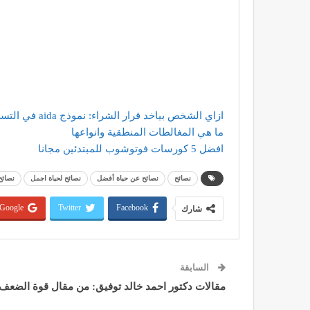
ازاي الشخص بياخد قرار الشراء: نموذج aida في التسويق
ما هي المغالطات المنطقية وانواعها
افضل 5 كورسات فوتوشوب للمبتدئين مجانا
نصائح
نصائح عن حياة أفضل
نصائح لحياة اجمل
نصائح
Google+
Twitter
Facebook
شارك
السابقة
مقالات دكتور احمد خالد توفيق: من مقال قوة الضعف