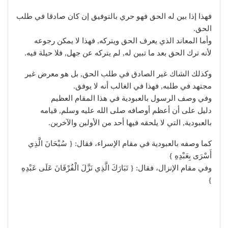
فهذا إذا بين له الحق فهو حري بالتوفيق إن كان صادقا في طلب
الحق.
وأما المعاند الذي يعرف الحق ويتركه, فهذا لا يمكن رجوعه
لأنه ترك الحق بعد ما تبين له, لم يتركه عن جهل, فلا حيلة فيه.
وكذلك الشاك غير الصادق في طلب الحق, بل هو معرض غير
مجتهد في طلبه, فهذا في الغالب أنه لا يوفق.
وفي وصف الرسول بالعبودية في هذا المقام العظيم
دليل على أن أعظم أوصافه صلى الله عليه وسلم, قيامه
بالعبودية, التي لا يلحقه فيها أحد من الأولين والآخرين.
كما وصفه بالعبودية في مقام الإسراء، فقال: { سُبْحَانَ الَّذِي
أَسْرَى بِعَبْدِهِ }
وفي مقام الإنزال، فقال: { تَبَارَكَ الَّذِي نَزَّلَ الْفُرْقَانَ عَلَى عَبْدِهِ
}