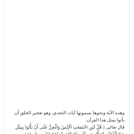
وهذه الآية ونحوها يسمونها آيات التحدي, وهو تعجيز الخلق أن
يأتوا بمثل هذا القرآن.
قال تعالى { قُلْ لَئِنِ اجْتَمَعَتِ الْإِنْسُ وَالْجِنُّ عَلَى أَنْ يَأْتُوا بِمِثْلِ