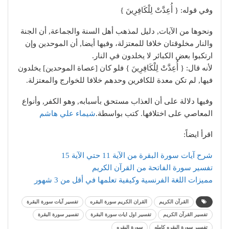
وفي قوله: { أُعِدَّتْ لِلْكَافِرِينَ }
ونحوها من الآيات, دليل لمذهب أهل السنة والجماعة, أن الجنة
والنار مخلوقتان خلافا للمعتزلة، وفيها أيضا, أن الموحدين وإن
ارتكبوا بعض الكبائر لا يخلدون في النار.
لأنه قال: { أُعِدَّتْ لِلْكَافِرِينَ } فلو كان [عصاة الموحدين] يخلدون
فيها, لم تكن معدة للكافرين وحدهم خلافا للخوارج والمعتزلة.
وفيها دلالة على أن العذاب مستحق بأسبابه, وهو الكفر, وأنواع
المعاصي على اختلافها. كتب بواسطة.
شيماء علي هاشم
اقرأ ايضاً:
شرح آيات سورة البقرة من الآية 11 حتي الآية 15
تفسير سورة الفاتحة من القرآن الكريم
مميزات اللغة الفرنسية وكيفية تعلمها في أقل من 3 شهور
القرآن الكريم
القران الكريم سورة البقره
تفسير آيات سورة البقرة
تفسير القرآن الكريم
تفسير اول ايات سورة البقرة
تفسير سورة البقرة
تفسير سورة البقره كامله
سورة البقره