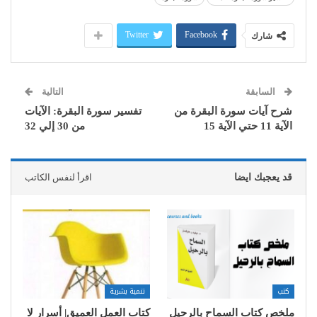
Twitter
Facebook
شارك
السابقة
التالية
شرح آيات سورة البقرة من
تفسير سورة البقرة: الآيات
الآية 11 حتي الآية 15
من 30 إلي 32
قد يعجبك ايضا
اقرأ لنفس الكاتب
كتب
تنمية بشرية
ملخص كتاب السماح بالرحيل
كتاب العمل العميق| أسرار لا