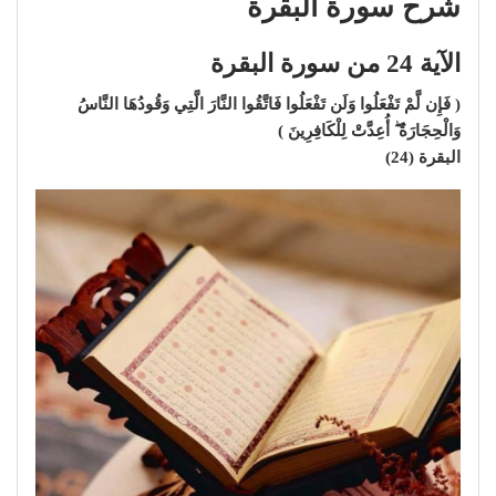
شرح سورة البقرة
الآية 24 من سورة البقرة
( فَإِن لَّمْ تَفْعَلُوا وَلَن تَفْعَلُوا فَاتَّقُوا النَّارَ الَّتِي وَقُودُهَا النَّاسُ
وَالْحِجَارَةُ ۖ أُعِدَّتْ لِلْكَافِرِينَ )
البقرة (24)