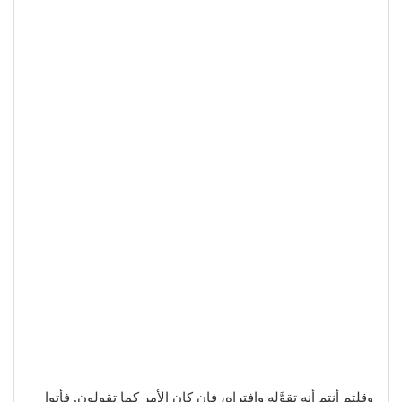
وقلتم أنتم أنه تقوَّله وافتراه، فإن كان الأمر كما تقولون, فأتوا