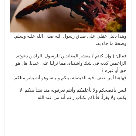
وهذا دليل عقلي على صدق رسول الله صلى الله عليه وسلم,
وصحة ما جاء به.
فقال: { وإن كنتم } معشر المعاندين للرسول, الرادين دعوته,
الزاعمين كذبه في شك واشتباه, مما نزلنا على عبدنا, هل هو
حق أو غيره ؟
فهاهنا أمر نصف، فيه الفيصلة بينكم وبينه، وهو أنه بشر مثلكم.
ليس بأفصحكم ولا بأعلمكم وأنتم تعرفونه منذ نشأ بينكم, لا
يكتب ولا يقرأ، فأتاكم بكتاب زعم أنه من عند الله.