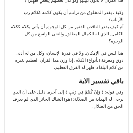
هَذَا الْقُرْآنِ لَا يَأْتُونَ بِمِثْلِهِ وَلَوْ كَانَ بَعْضُهُمْ لِبَعْضٍ ظَهِيرًا }
وكيف يقدر المخلوق من تراب, أن يكون كلامه ككلام رب
الأرباب؟
أم كيف يقدر الناقص الفقير من كل الوجوه, أن يأتي بكلام ككلام
الكامل, الذي له الكمال المطلق, والغنى الواسع من كل
الوجوه؟
هذا ليس في الإمكان, ولا في قدرة الإنسان، وكل من له أدنى
ذوق ومعرفة [بأنواع] الكلام, إذا وزن هذا القرآن العظيم بغيره
من كلام البلغاء, ظهر له الفرق العظيم.
باقي تفسير الاية
وفي قوله: { وَإِنْ كُنْتُمْ فِي رَيْبٍ } إلى آخره, دليل على أن الذي
يرجى له الهداية من الضلالة: [هو] الشاك الحائر الذي لم يعرف
الحق من الضلال.