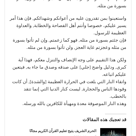
بسورة من مثله.
واستعينوا بمن تقدرون عليه من أعوانكم وشهدائكم, فإن هذا أمر
يسير عليكم، خصوصا وأنتم أهل الفصاحة والخطابة, والعداوة
العظيمة للرسول.
فإن جئتم بسورة من مثله, فهو كما زعمتم, وإن لم تأتوا بسورة
من مثله وعجزتم غاية العجز, ولن تأتوا بسورة من مثله.
ولكن هذا التقييم على وجه الإنصاف والتنزل معكم، فهذا آية
كبرى, ودليل واضح [جلي] على صدقه وصدق ما جاء به, فيتعين
عليكم اتباعه.
واتقاء النار التي بلغت في الحرارة العظيمة [والشدة], أن كانت
وقودها الناس والحجارة, ليست كنار الدنيا التي إنما تتقد
بالحطب.
وهذه النار الموصوفة معدة ومهيأة للكافرين بالله ورسله.
قد تعجبك هذه المقالات
الحرم الشريف يتيح تعليم القرآن الكريم مجانًا