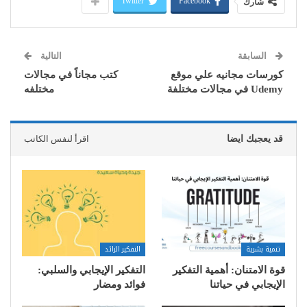
Twitter
Facebook
شارك
السابقة
التالية
كورسات مجانيه علي موقع
كتب مجاناً في مجالات
Udemy في مجالات مختلفة
مختلفه
قد يعجبك ايضا
اقرأ لنفس الكاتب
تنمية بشرية
التفكير الزائد
قوة الامتنان: أهمية التفكير
التفكير الإيجابي والسلبي:
الإيجابي في حياتنا
فوائد ومضار