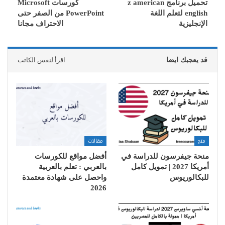
تحميل برنامج z american
كورسات Microsoft
english لتعلم اللغة
PowerPoint من الصفر حتى
الإنجليزية
الاحتراف مجانا
قد يعجبك ايضا
اقرأ لنفس الكاتب
منح
مقالات
منحة جيفرسون للدراسة في
أفضل مواقع للكورسات
أمريكا 2027 | تمويل كامل
بالعربي : تعلم بالعربية
للبكالوريوس
واحصل على شهادة معتمدة
2026