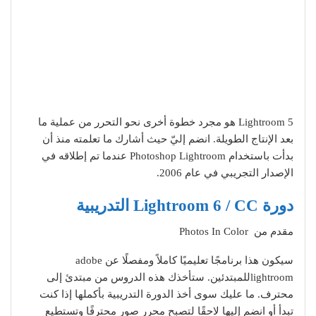
Lightroom 5 هو مجرد خطوة أخرى نحو التحرر من عملية ما
بعد الإنتاج الطويلة. انضم إليّ حيث أشارك ما تعلمته منذ أن
بدأت باستخدام Photoshop Lightroom عندما تم إطلاقه في
الإصدار التجريبي في عام 2006.
دورة Lightroom 6 / CC التدريبية
مقدم من Photos In Color
سيكون هذا برنامجًا تعليميًا كاملاً ومفصلًا عن adobe
lightroomللمبتدئين. ستأخذك هذه الدروس من مبتدئ إلى
محترف. ما عليك سوى أخذ الدورة التدريبية بأكملها إذا كنت
تبدأ أو انضم إليها لاحقًا لتصبح محرر صور محترفًا وتستطيع