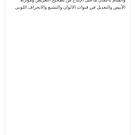
والقيام بأعمال ما قبل الإنتاج من تصحيح التعريض وموازنة
الأبيض والتعديل في قنوات الالوان والتشبع والانحراف اللونى