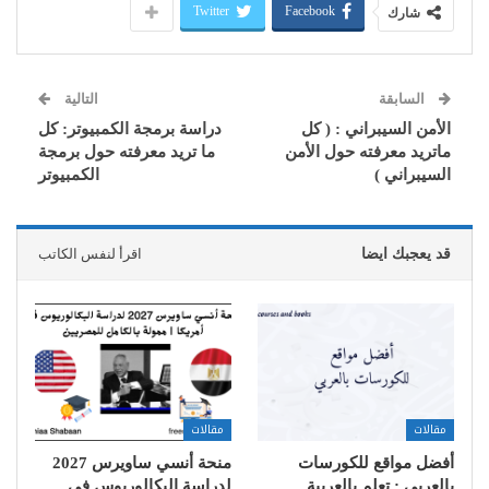
Twitter
Facebook
شارك
السابقة
التالية
الأمن السيبراني : ( كل
دراسة برمجة الكمبيوتر: كل
ماتريد معرفته حول الأمن
ما تريد معرفته حول برمجة
السيبراني )
الكمبيوتر
قد يعجبك ايضا
اقرأ لنفس الكاتب
مقالات
مقالات
أفضل مواقع للكورسات
منحة أنسي ساويرس 2027
بالعربي : تعلم بالعربية
لدراسة البكالوريوس في