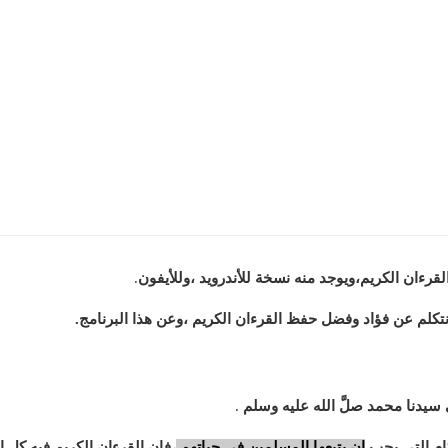
رءان الكريم،ويوجد منه نسخة للأندرويد ،وللأيفون
.
كلم عن فؤاد وفضل حفظ القرءان الكريم ،وعن هذا البرنامج.
 سيدنا محمد صلَّ الله عليه وسلم
.
كام التي يجب
ان يتبعها المسلمين في حياتهم
،فإن القرءان الكريم فيه كل ا