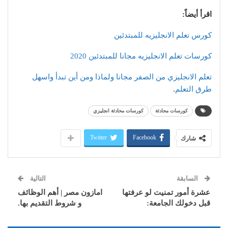
اقرأ أيضاً:
كورس تعلم الانجليزيه للمبتدئين
كورسات تعلم الانجليزيه مجانا للمبتدئين 2020
تعلم الانجليزي من الصفر مجانا ولماذا ومن أين تبدأ واسهل
طرق التعلم
.
كورسات محادثة
كورسات محادثة انجليزي
Twitter
Facebook
شارك
السابقة
التالية
عشرة أمور تمنيت لو عرفتها
امازون مصر | أهم الوظائف
قبل دخولك الجامعة:
و شروط التقديم بها.