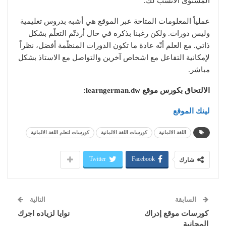
المستوى الأنسب لك.
عملياً المعلومات المتاحة عبر الموقع هي أشبه بدروس تعليمية
وليس دورات. ولكن رغبنا بذكره في حال أردتّم التعلّم بشكل
ذاتي. مع العلم أنّه عادة ما تكون الدورات المنظّمة أفضل، نظراً
لإمكانية التفاعل مع اشخاص آخرين والتواصل مع الاستاذ بشكل
مباشر.
الالتحاق بكورس موقع learngerman.dw:
لينك الموقع
اللغة الالمانية
كورسات اللغة الالمانية
كورسات لتعلم اللغة الالمانية
Twitter
Facebook
شارك
السابقة
التالية
كورسات موقع إدراك
نوايا لزياده اجرك
المجانية